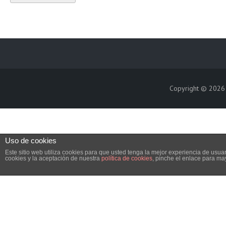
Copyright © 202
Uso de cookies
Este sitio web utiliza cookies para que usted tenga la mejor experiencia de us
cookies y la aceptación de nuestra
política de cookies
, pinche el enlace para ma