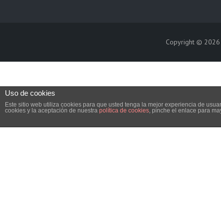
Copyright © 202
Uso de cookies
Este sitio web utiliza cookies para que usted tenga la mejor experiencia de us
cookies y la aceptación de nuestra
política de cookies
, pinche el enlace para ma