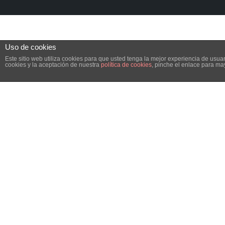
Uso de cookies
Este sitio web utiliza cookies para que usted tenga la mejor experiencia de us
cookies y la aceptación de nuestra
política de cookies
, pinche el enlace para ma