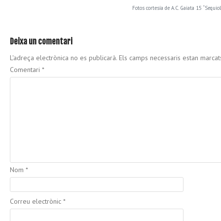
Fotos cortesía de A.C. Gaiata 15 “Sequiol
Deixa un comentari
L'adreça electrònica no es publicarà.
Els camps necessaris estan marca
Comentari
*
Nom
*
Correu electrònic
*