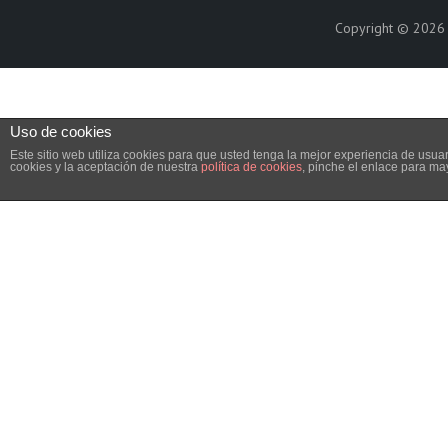
Copyright © 202
Uso de cookies
Este sitio web utiliza cookies para que usted tenga la mejor experiencia de us
cookies y la aceptación de nuestra
política de cookies
, pinche el enlace para ma