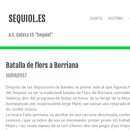
SEQUIOL.ES
GAIATA
HISTÒRIC
A.C. Gaiata 15 “Sequiol”
Batalla de flors a Borriana
10/09/2017
Després de les Imposicions de Bandes, el primer acte al que Àgueda, N
del Sequiol, va ser la tradicional batalla de Flors de Borriana, convidat
València, dins del programa de festes en honor de la Verge de la Miser
Acompanyats pel vicepresident Jorge Martí, van passar una vesprada dist
de confeti inclosa.
La nostra Falla germana, va desfilar en una carrossa dissenyada, confe
comissió i que va rebre de nou un mereixedor primer premi. Un treball f
Majors i les seues dames de la cort d’honor dins una jungla d’aus tropic