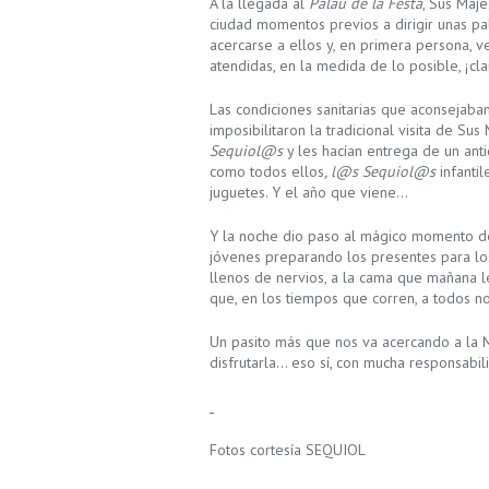
A la llegada al
Palau de la Festa
, Sus Maj
ciudad momentos previos a dirigir unas pa
acercarse a ellos y, en primera persona, ve
atendidas, en la medida de lo posible, ¡cla
Las condiciones sanitarias que aconsejaban 
imposibilitaron la tradicional visita de Su
Sequiol@s
y les hacían entrega de un ant
como todos ellos
, l@s Sequiol@s
infantil
juguetes. Y el año que viene…
Y la noche dio paso al mágico momento del
jóvenes preparando los presentes para los
llenos de nervios, a la cama que mañana le
que, en los tiempos que corren, a todos n
Un pasito más que nos va acercando a la
disfrutarla… eso sí, con mucha responsabil
Fotos cortesía SEQUIOL