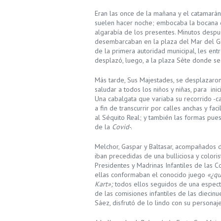
Eran las once de la mañana y el catamarán
suelen hacer noche; embocaba la bocana d
algarabía de los presentes. Minutos despué
desembarcaban en la plaza del Mar del Gra
de la primera autoridad municipal, les ent
desplazó, luego, a la plaza Sète donde se
Más tarde, Sus Majestades, se desplazaron,
saludar a todos los niños y niñas, para ini
Una cabalgata que variaba su recorrido -ca
a fin de transcurrir por calles anchas y fac
al Séquito Real; y también las formas pue
de la
Covid
-.
Melchor, Gaspar y Baltasar, acompañados 
iban precedidas de una bulliciosa y coloris
Presidentes y Madrinas Infantiles de las 
ellas conformaban el conocido juego
«¿qu
Kart»;
todos ellos seguidos de una especta
de las comisiones infantiles de las diecinu
Sáez, disfrutó de lo lindo con su personaj