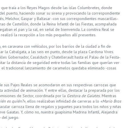
 que traía a los Reyes Magos desde las islas Columbretes, donde
el puerto, haciendo sonar su sirena y provocando la correspondiente
s, Melchor, Gaspar y Baltasar -con sus correspondientes mascarillas-
o de Castellón, donde la Reina Infantil de las Fiestas, acompañada
regaban el pan y la sal, en señal de bienvenida. La comitiva Real se
 realizó la recepción a los más pequeños allí presentes.
 en caravana con vehículos, por los barrios de la ciudad a fin de
ciar la Cabalgata, a las seis en punto, desde la plaza Cardona Vives.
lles Gobernador, Casalduch y Chatellerault hasta el Palau de la Festa-
ilitar la distancia de seguridad entre todas las familias que querían ver
s el tradicional lanzamiento de caramelos quedaba eliminado -cosas
de sus Pajes Reales se acomodaron en sus respectivas carrozas que
ta actividad de animación. Y entre ellas, destacar la preparada por los
Comisiones de Sector, coordinada por la
Gestora de Gaiates.
Mientras
ién es quién?»
, ellos realizaban infinidad de carreras a lo
«Mario Bros
cular carroza llena de regalos y juguetes para todos los niños y niñas
eve Gaiatas. Y, cómo no, nuestra guapísima Madrina Infantil, Alejandra
e del juego.