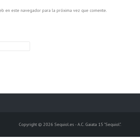
web en este navegador para la próxima vez que comente.
Copyright © 2026
Sequiol.es
- A.C. Gaiata 15 "Sequiol".