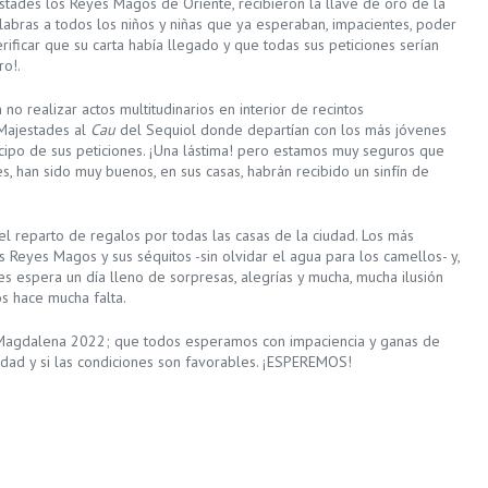
estades los Reyes Magos de Oriente, recibieron la llave de oro de la
labras a todos los niños y niñas que ya esperaban, impacientes, poder
rificar que su carta había llegado y que todas sus peticiones serían
ro!.
no realizar actos multitudinarios en interior de recintos
s Majestades al
Cau
del Sequiol donde departían con los más jóvenes
icipo de sus peticiones. ¡Una lástima! pero estamos muy seguros que
es, han sido muy buenos, en sus casas, habrán recibido un sinfín de
 reparto de regalos por todas las casas de la ciudad. Los más
 Reyes Magos y sus séquitos -sin olvidar el agua para los camellos- y,
s espera un día lleno de sorpresas, alegrías y mucha, mucha ilusión
os hace mucha falta.
 Magdalena 2022; que todos esperamos con impaciencia y ganas de
idad y si las condiciones son favorables. ¡ESPEREMOS!