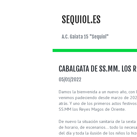
SEQUIOL.ES
A.C. Gaiata 15 "Sequiol"
CABALGATA DE SS.MM. LOS 
05/01/2022
Damos la bienvenida a un nuevo año, con l
venimos padeciendo desde marzo de 2020
atrás. Y uno de los primeros actos festivo
SS.MM los Reyes Magos de Oriente.
De nuevo la situación sanitaria de la sext
de horario, de escenarios… todo lo neces
del día y toda la ilusión de los niños lo hi