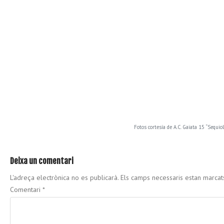
Fotos cortesía de A.C. Gaiata 15 “Sequiol
Deixa un comentari
L'adreça electrònica no es publicarà.
Els camps necessaris estan marca
Comentari
*