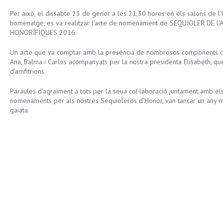
Per això, el dissabte 23 de gener a les 21,30 hores en els salons de l’
homenatge, es va realitzar l’acte de nomenament de SEQUIOLER DE L’
HONORÍFIQUES 2016.
Un acte que va comptar amb la presència de nombrosos components de
Ana, Balma i Carlos acompanyats per la nostra presidenta Elisabeth, qu
d’amfitrions.
Paraules d’agraïment a tots per la seua col·laboració juntament amb els
nomenaments per als nostres Sequioleros d’Honor, van tancar un any mé
gaiata.