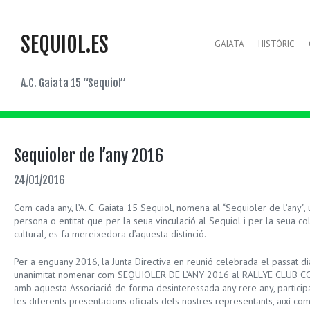
SEQUIOL.ES
GAIATA
HISTÒRIC
A.C. Gaiata 15 “Sequiol”
Sequioler de l’any 2016
24/01/2016
Com cada any, l’A. C. Gaiata 15 Sequiol, nomena al “Sequioler de l’any”, 
persona o entitat que per la seua vinculació al Sequiol i per la seua c
cultural, es fa mereixedora d’aquesta distinció.
Per a enguany 2016, la Junta Directiva en reunió celebrada el passat 
unanimitat nomenar com SEQUIOLER DE L’ANY 2016 al RALLYE CLUB COS
amb aquesta Associació de forma desinteressada any rere any, particip
les diferents presentacions oficials dels nostres representants, així co