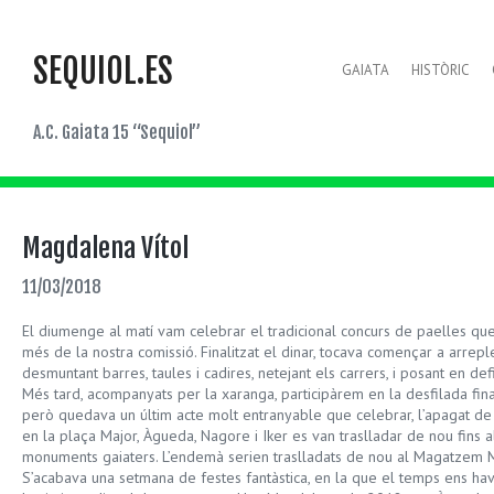
SEQUIOL.ES
GAIATA
HISTÒRIC
A.C. Gaiata 15 “Sequiol”
Magdalena Vítol
11/03/2018
El diumenge al matí vam celebrar el tradicional concurs de paelles que 
més de la nostra comissió. Finalitzat el dinar, tocava començar a arreple
desmuntant barres, taules i cadires, netejant els carrers, i posant en def
Més tard, acompanyats per la xaranga, participàrem en la desfilada fina
però quedava un últim acte molt entranyable que celebrar, l’apagat de le
en la plaça Major, Àgueda, Nagore i Iker es van traslladar de nou fins a
monuments gaiaters. L’endemà serien traslladats de nou al Magatzem M
S’acabava una setmana de festes fantàstica, en la que el temps ens hav