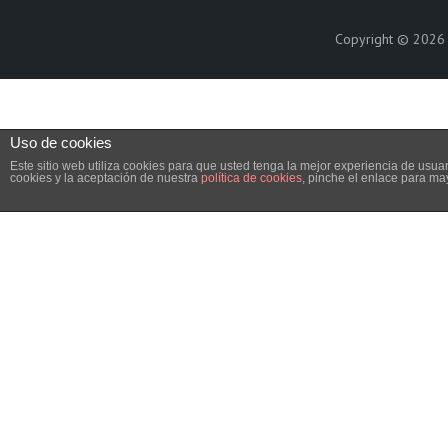
Copyright © 202
Uso de cookies
Este sitio web utiliza cookies para que usted tenga la mejor experiencia de us
cookies y la aceptación de nuestra
política de cookies
, pinche el enlace para ma