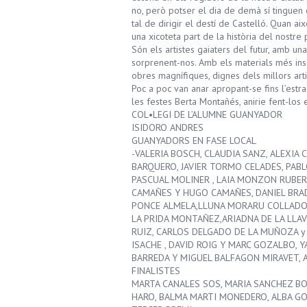
no, però potser el dia de demà sí tinguen e
tal de dirigir el destí de Castelló. Quan a
una xicoteta part de la història del nostre
Són els artistes gaiaters del futur, amb un
sorprenent-nos. Amb els materials més insos
obres magnífiques, dignes dels millors arti
Poc a poc van anar apropant-se fins l’estra
les festes Berta Montañés, anirie fent-los
COL•LEGI DE L’ALUMNE GUANYADOR
ISIDORO ANDRES
GUANYADORS EN FASE LOCAL
-VALERIA BOSCH, CLAUDIA SANZ, ALEXIA
BARQUERO, JAVIER TORMO CELADES, PABLO
PASCUAL MOLINER , LAIA MONZON RUBERT
CAMAÑES Y HUGO CAMAÑES, DANIEL BRADY
PONCE ALMELA,LLUNA MORARU COLLADO e
LA PRIDA MONTAÑEZ,ARIADNA DE LA LLA
RUIZ, CARLOS DELGADO DE LA MUÑOZA y
ISACHE , DAVID ROIG Y MARC GOZALBO, 
BARREDA Y MIGUEL BALFAGON MIRAVET, A
FINALISTES
MARTA CANALES SOS, MARIA SANCHEZ BO
HARO, BALMA MARTI MONEDERO, ALBA 