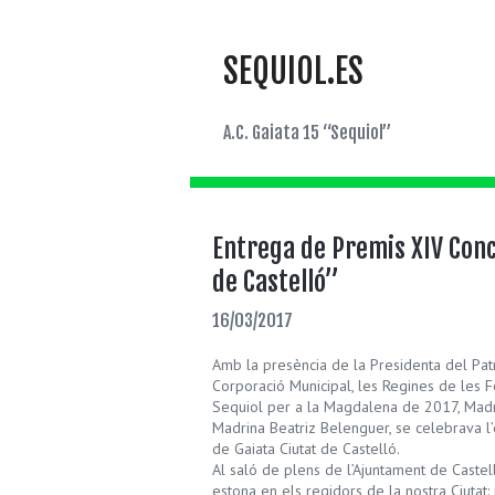
SEQUIOL.ES
A.C. Gaiata 15 “Sequiol”
Entrega de Premis XIV Conc
de Castelló”
16/03/2017
Amb la presència de la Presidenta del Patr
Corporació Municipal, les Regines de les F
Sequiol per a la Magdalena de 2017, Madri
Madrina Beatriz Belenguer, se celebrava l
de Gaiata Ciutat de Castelló.
Al saló de plens de l’Ajuntament de Castell
estona en els regidors de la nostra Ciutat: 