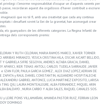
l privilegi i l’enorme responsabilitat d’ocupar un d’aquests seients per
ixò passe, recordaran aquest dia orgullosos d’haver contribuït a escriure
 poble.
a imaginació que no té fi, amb una creativitat que cada any continua
pitats i desafiant sovint la llei de la gravetat, han aconseguit crear
stes.
da, els guanyadors de les diferents categories. La Regina Infantil de
 entrega dels corresponents premis:
 CELDRAN Y RUTH CELDRAN, MARIA RAMOS MARCO, XAVIER TORNER
 ARRIBAS MIRANZO, YESICA CRISTINA HILA, OSCAR AICART BELLIDO,
 Y GABRIELA SIFRE SEGOVIA, ANDRES ALTABA GRACIA, DANIEL
 APARICI, IKER TENAS ANTOLI, CARLOS TUDELA SARRAUDE ,JAVIER
 IZAN FLOR, PAULA GARCIA GOMEZ , ALEX DIAZ LOPEZ,ADRIAN DE
VE ZAPATA y RAUL DANIEL CONSTANTIN, ALEJANDRO HOSPITALECHE
 ALEXANDRU GABRIEL ANTONCE, LUCIA MARTINEZ EXPOSITO, LARISA
YA TING QIU, LAURA MONTEALEGRE, ALBA FERNANDEZ, MIQUEL ARIN
LBA BALDAYO , NURIA CARBO Y ALBA SALES, RAQUEL CANALES SOS.
U y LEIRE PONS VILLAMAÑAN, AMANDA PASTOR RUIZ, FERRAN LEON
GODOY DOMINGO