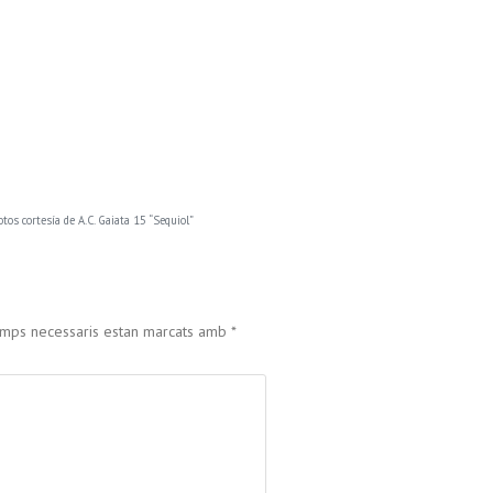
otos cortesía de A.C. Gaiata 15 “Sequiol”
amps necessaris estan marcats amb
*