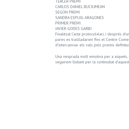
TERCER PREMI
CARLOS DANIEL BUCIUMEAN
SEGON PREMI
SANDRA ESPUIG ARAGONES
PRIMER PREMI
JAVIER GODES GARBI
Finalitzat l’acte protocol•lari, i després d
pares es traslladarien fins el Centre Comer
d’intercanviar els vals pels premis defintiu
Una vesprada molt emotiva per a xiquets, p
seguirem lluitant per la continuïtat d’aque