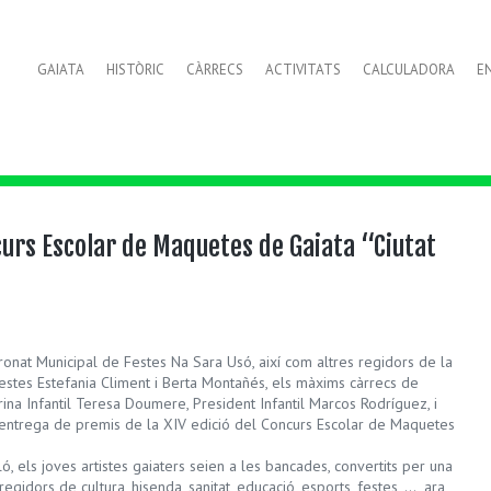
GAIATA
HISTÒRIC
CÀRRECS
ACTIVITATS
CALCULADORA
E
urs Escolar de Maquetes de Gaiata “Ciutat
onat Municipal de Festes Na Sara Usó, així com altres regidors de la
estes Estefania Climent i Berta Montañés, els màxims càrrecs de
na Infantil Teresa Doumere, President Infantil Marcos Rodríguez, i
’entrega de premis de la XIV edició del Concurs Escolar de Maquetes
ó, els joves artistes gaiaters seien a les bancades, convertits per una
regidors de cultura, hisenda, sanitat, educació, esports, festes, …, ara