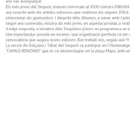
ens van acompanyar.
Els més joves del Sequiol, estaven convocats al XXXI concurs DIBUIXA
any sorprén amb els artístics esbossos que realitzen els xiquets. Difícil
seleccionar als guanyadors. I després dels dibuixos, a cuinar amb l’a
segon any consecutiu, iniciava als més joves, en aquesta jornada, a reali
A mitja vesprada, a iniciativa dels Sequiolos júniors es programava u
Una espectacular posada en escena i una organització perfecta va ser 
convocatòria que augura noves edicions. Bon treball xics, seguiu així !!!
La secció de Dolçaina i Tabal del Sequiol va participar en l’Homenatge 
“CAMILO RONZANO” que es va desenvolupar en la plaça Major, amb un