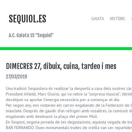
SEQUIOL.ES
GAIATA
HISTÒRIC
A.C. Gaiata 15 “Sequiol”
DIMECRES 27, dibuix, cuina, tardeo i mes
27/03/2019
Una tradició Sequiolera és realitzar la despertà a casa dels nostres cà
President Infantil, Marc Osorio, qui va rebre la “sorpresa musical”, obri
desdejuni va aportar l’energia necessària per a començar el dia.
Per segon any, ens visitaven els carros engalanats de la Federació de
mascletà. Després de gaudir d’un refrigeri amb nosaltres, la comissió d
engalanats amb destinació la plaça del primer Molí.
En Sequiol, segona jornada de les degustacions, aquesta vegada de truit
BAR FERNANDO. Dues monumentals truites de creïlla van ser repartides