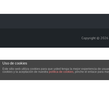
Copyright © 202
Uso de cookies
Este sitio web utiliza cookies para que usted tenga la mejor experiencia de us
cookies y la aceptación de nuestra
política de cookies
, pinche el enlace para ma