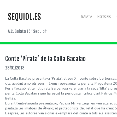
SEQUIOL.ES
GAIATA
HISTÒRIC
A.C. Gaiata 15 “Sequiol”
Conte ‘Pirata’ de la Colla Bacalao
28/01/2018
La Colla Bacalao presentava ´Pirata´, el seu XII conte sobre berberiscs, 
cita, acudint amb els seus màxims representants per a la Magdalena 20
Per a l’ocasió, el temut pirata Barbarroja va enviar a la seua ‘filla’ a pr
per la Colla Bacalao i que ha escrit la periodista i crítica d’art Patricia M
Bellés.
Durant l’entretinguda presentació, Patricia Mir va llegir en veu alta el
pantalla les imatges de ‘Álvaro’, el protagonista del relat que ha creat
Després, les autores van signar exemplars del conte a tots els assisten