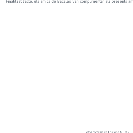
Finalitzat l’acte, els amics de Bacalao van complimentar als presents am
Fotos cortesía de Edicione Muphy