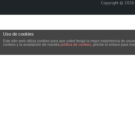
Copyright © 202
Uso de cookies
Este sitio web utiliza cookies para que usted tenga la mejor experiencia de us
cookies y la aceptación de nuestra
política de cookies
, pinche el enlace para ma