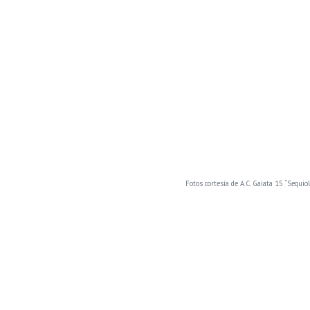
Fotos cortesía de A.C. Gaiata 15 “Sequiol