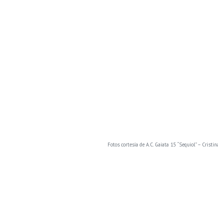
Fotos cortesía de A.C. Gaiata 15 “Sequiol” – Crist