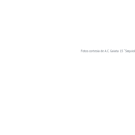
Fotos cortesía de A.C. Gaiata 15 “Sequiol