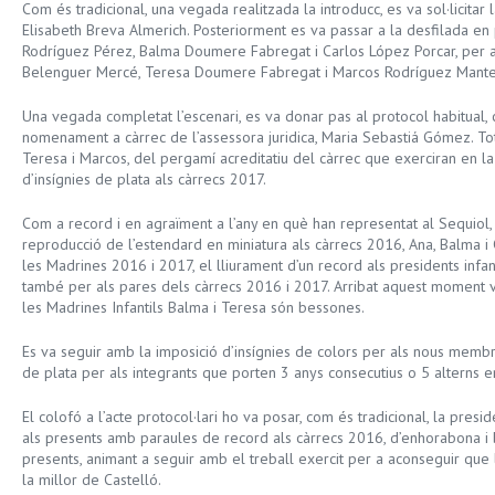
Com és tradicional, una vegada realitzada la introducc, es va sol·licitar
Elisabeth Breva Almerich. Posteriorment es va passar a la desfilada en
Rodríguez Pérez, Balma Doumere Fabregat i Carlos López Porcar, per a 
Belenguer Mercé, Teresa Doumere Fabregat i Marcos Rodríguez Mante
Una vegada completat l’escenari, es va donar pas al protocol habitual,
nomenament a càrrec de l’assessora juridica, Maria Sebastiá Gómez. Tot 
Teresa i Marcos, del pergamí acreditatiu del càrrec que exerciran en l
d’insígnies de plata als càrrecs 2017.
Com a record i en agraïment a l’any en què han representat al Sequiol, 
reproducció de l’estendard en miniatura als càrrecs 2016, Ana, Balma i C
les Madrines 2016 i 2017, el lliurament d’un record als presidents infant
també per als pares dels càrrecs 2016 i 2017. Arribat aquest moment v
les Madrines Infantils Balma i Teresa són bessones.
Es va seguir amb la imposició d’insígnies de colors per als nous membre
de plata per als integrants que porten 3 anys consecutius o 5 alterns e
El colofó a l’acte protocol·lari ho va posar, com és tradicional, la presid
als presents amb paraules de record als càrrecs 2016, d’enhorabona i b
presents, animant a seguir amb el treball exercit per a aconseguir que 
la millor de Castelló.