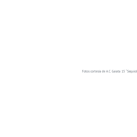
Fotos cortesía de A.C. Gaiata 15 “Sequiol