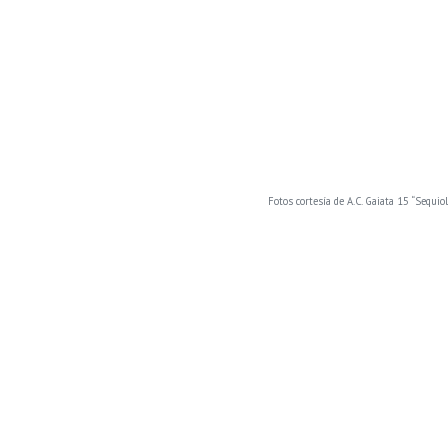
Fotos cortesía de A.C. Gaiata 15 “Sequiol