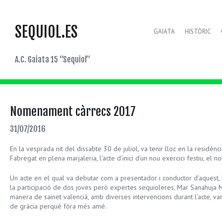
SEQUIOL.ES
GAIATA
HISTÒRIC
A.C. Gaiata 15 “Sequiol”
Nomenament càrrecs 2017
31/07/2016
En la vesprada nit del dissabte 30 de juliol, va tenir lloc en la residèn
Fabregat en plena marjaleria, l’acte d’inici d’un nou exercici festiu, e
Un acte en el qual va debutar com a presentador i conductor d’aquest, 
la participació de dos joves però expertes sequioleres, Mar Sanahuja 
manera de sainet valencià, amb diverses intervencions durant l’acte, va
de gràcia perquè fóra més amé.