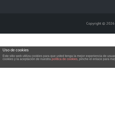
Copyright © 202
Uso de cookies
Este sitio web utiliza cookies para que usted tenga la mejor experiencia de us
cookies y la aceptación de nuestra
política de cookies
, pinche el enlace para ma