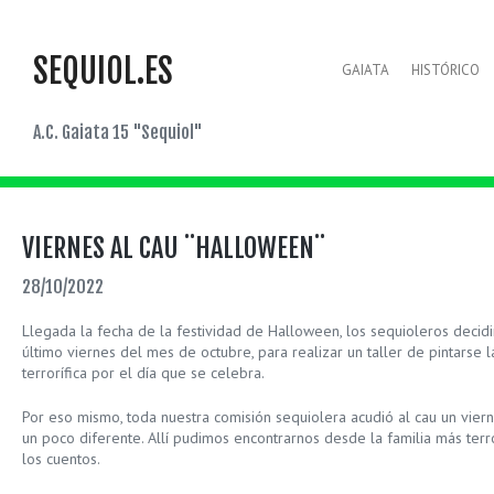
SEQUIOL.ES
GAIATA
HISTÓRICO
A.C. Gaiata 15 "Sequiol"
VIERNES AL CAU ¨HALLOWEEN¨
28/10/2022
Llegada la fecha de la festividad de Halloween, los sequioleros decid
último viernes del mes de octubre, para realizar un taller de pintarse 
terrorífica por el día que se celebra.
Por eso mismo, toda nuestra comisión sequiolera acudió al cau un vier
un poco diferente. Allí pudimos encontrarnos desde la familia más terro
los cuentos.