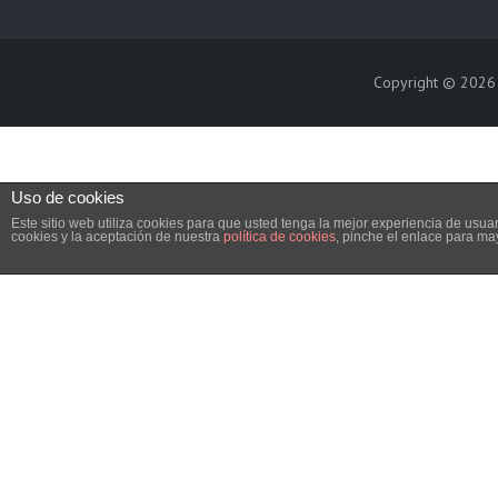
Copyright © 202
Uso de cookies
Este sitio web utiliza cookies para que usted tenga la mejor experiencia de us
cookies y la aceptación de nuestra
política de cookies
, pinche el enlace para ma