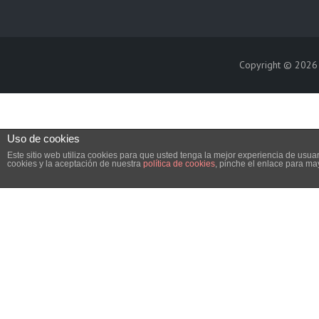
Copyright © 202
Uso de cookies
Este sitio web utiliza cookies para que usted tenga la mejor experiencia de us
cookies y la aceptación de nuestra
política de cookies
, pinche el enlace para ma