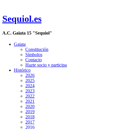
Sequiol.es
A.C. Gaiata 15 "Sequiol"
Gaiata
Constitución
Símbolos
Contacto
Hazte socio y participa
Histórico
2026
2025
2024
2023
2022
2021
2020
2019
2018
2017
2016