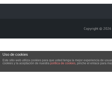
Copyright © 202
Uso de cookies
Este sitio web utiliza cookies para que usted tenga la mejor experiencia de us
cookies y la aceptación de nuestra
política de cookies
, pinche el enlace para ma