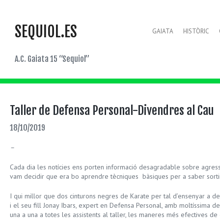
SEQUIOL.ES
GAIATA
HISTÒRIC
A.C. Gaiata 15 “Sequiol”
Taller de Defensa Personal-Divendres al Cau
18/10/2019
–
Cada dia les notícies ens porten informació desagradable sobre agressi
vam decidir que era bo aprendre tècniques bàsiques per a saber sortir
I qui millor que dos cinturons negres de Karate per tal d’ensenyar a de
i el seu fill Jonay Ibars, expert en Defensa Personal, amb moltíssima de
una a una a totes les assistents al taller, les maneres més efectives de