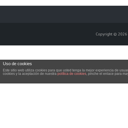
Copyright © 202
Uso de cookies
Este sitio web utiliza cookies para que usted tenga la mejor experiencia de us
cookies y la aceptación de nuestra
política de cookies
, pinche el enlace para ma