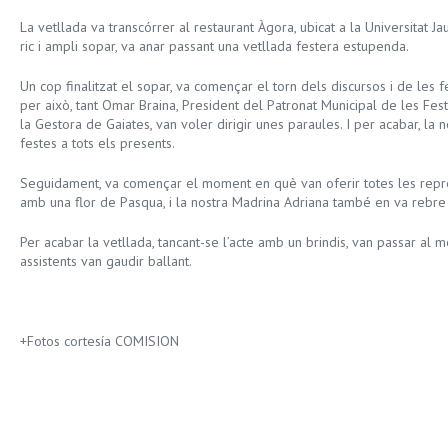
La vetllada va transcórrer al restaurant Àgora, ubicat a la Universitat Jau
ric i ampli sopar, va anar passant una vetllada festera estupenda.
Un cop finalitzat el sopar, va començar el torn dels discursos i de les f
per això, tant Omar Braina, President del Patronat Municipal de les Fes
la Gestora de Gaiates, van voler dirigir unes paraules. I per acabar, la 
festes a tots els presents.
Seguidament, va començar el moment en què van oferir totes les repre
amb una flor de Pasqua, i la nostra Madrina Adriana també en va rebre
Per acabar la vetllada, tancant-se l’acte amb un brindis, van passar al m
assistents van gaudir ballant.
+Fotos cortesía COMISION