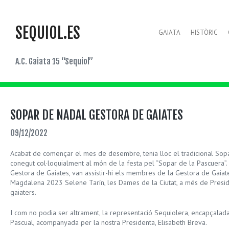
SEQUIOL.ES
GAIATA
HISTÒRIC
A.C. Gaiata 15 “Sequiol”
SOPAR DE NADAL GESTORA DE GAIATES
09/12/2022
Acabat de començar el mes de desembre, tenia lloc el tradicional Sop
conegut col·loquialment al món de la festa pel “Sopar de la Pascuera”.
Gestora de Gaiates, van assistir-hi els membres de la Gestora de Gaiate
Magdalena 2023 Selene Tarín, les Dames de la Ciutat, a més de Preside
gaiaters.
I com no podia ser altrament, la representació Sequiolera, encapçalada
Pascual, acompanyada per la nostra Presidenta, Elisabeth Breva.