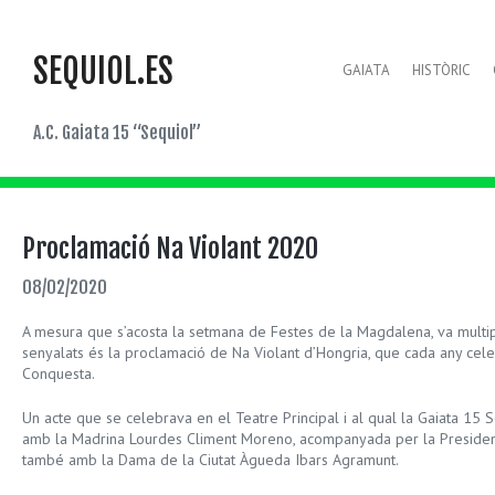
SEQUIOL.ES
GAIATA
HISTÒRIC
A.C. Gaiata 15 “Sequiol”
Proclamació Na Violant 2020
08/02/2020
A mesura que s’acosta la setmana de Festes de la Magdalena, va multip
senyalats és la proclamació de Na Violant d’Hongria, que cada any cel
Conquesta.
Un acte que se celebrava en el Teatre Principal i al qual la Gaiata 15
amb la Madrina Lourdes Climent Moreno, acompanyada per la President
també amb la Dama de la Ciutat Àgueda Ibars Agramunt.