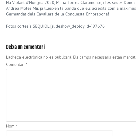
Na Violant d’Hongria 2020, Maria Torres Claramonte, i les seues Dones
Andrea Molés Mir, ja llueixen la banda que els acredita com a màxime
Germandat dels Cavallers de la Conquesta. Enhorabona!
Fotos cortesía SEQUIOL [slideshow_deploy id=”97676
Deixa un comentari
L'adreça electrònica no es publicarà.
Els camps necessaris estan marca
Comentari
*
Nom
*