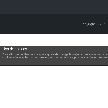
Copyright © 202
Uso de cookies
Este sitio web utiliza cookies para que usted tenga la mejor experiencia de us
cookies y la aceptación de nuestra
política de cookies
, pinche el enlace para ma