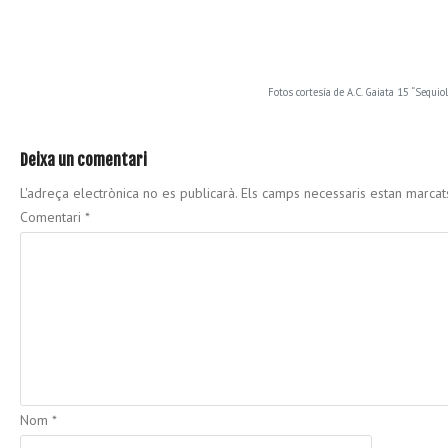
Fotos cortesía de A.C. Gaiata 15 “Sequiol
Deixa un comentari
L'adreça electrònica no es publicarà.
Els camps necessaris estan marca
Comentari
*
Nom
*