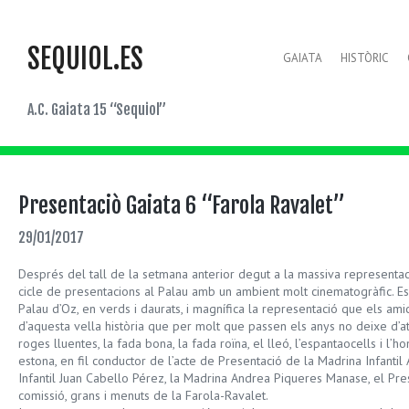
SEQUIOL.ES
GAIATA
HISTÒRIC
A.C. Gaiata 15 “Sequiol”
Presentaciò Gaiata 6 “Farola Ravalet”
29/01/2017
Després del tall de la setmana anterior degut a la massiva representac
cicle de presentacions al Palau amb un ambient molt cinematogràfic. Es
Palau d’Oz, en verds i daurats, i magnífica la representació que els ami
d’aquesta vella història que per molt que passen els anys no deixe d’at
roges lluentes, la fada bona, la fada roïna, el lleó, l’espantaocells i l’
estona, en fil conductor de l’acte de Presentació de la Madrina Infanti
Infantil Juan Cabello Pérez, la Madrina Andrea Piqueres Manase, el Pres
comissió, grans i menuts de la Farola-Ravalet.