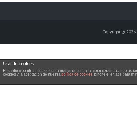
Copyright © 202
Uso de cookies
Este sitio web utiliza cookies para que usted tenga la mejor experiencia de us
cookies y la aceptación de nuestra
política de cookies
, pinche el enlace para ma