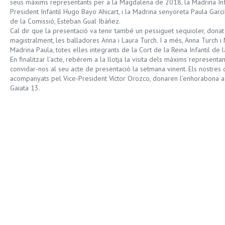
seus màxims representants per a la Magdalena de 2018, la Madrina Inf
President Infantil Hugo Bayo Ahicart, i la Madrina senyoreta Paula Gar
de la Comissió, Esteban Gual Ibáñez.
Cal dir que la presentació va tenir també un pessiguet sequioler, dona
magistralment, les balladores Anna i Laura Turch. I a més, Anna Turch i 
Madrina Paula, totes elles integrants de la Cort de la Reina Infantil d
En finalitzar l’acte, rebérem a la llotja la visita dels màxims representa
convidar-nos al seu acte de presentació la setmana vinent. Els nostres 
acompanyats pel Vice-President Víctor Orozco, donaren l’enhorabona a la
Gaiata 13.