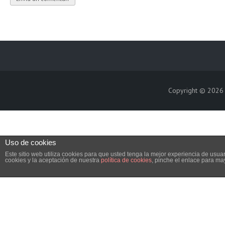
Copyright © 202
Uso de cookies
Este sitio web utiliza cookies para que usted tenga la mejor experiencia de us
cookies y la aceptación de nuestra
política de cookies
, pinche el enlace para ma