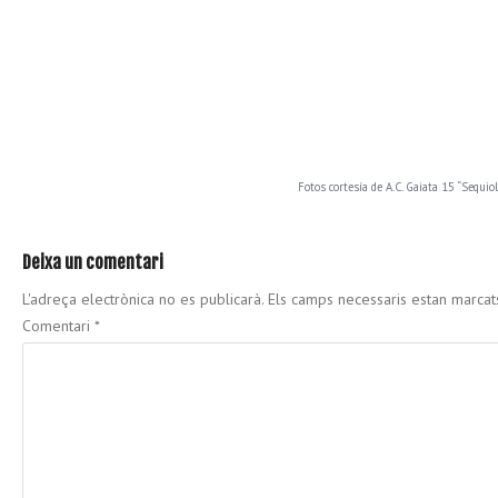
Fotos cortesía de A.C. Gaiata 15 “Sequiol
Deixa un comentari
L'adreça electrònica no es publicarà.
Els camps necessaris estan marca
Comentari
*