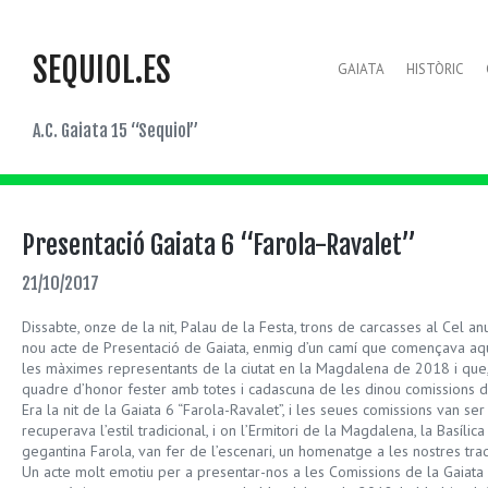
SEQUIOL.ES
GAIATA
HISTÒRIC
A.C. Gaiata 15 “Sequiol”
Presentació Gaiata 6 “Farola-Ravalet”
21/10/2017
Dissabte, onze de la nit, Palau de la Festa, trons de carcasses al Cel 
nou acte de Presentació de Gaiata, enmig d’un camí que començava aqu
les màximes representants de la ciutat en la Magdalena de 2018 i que
quadre d’honor fester amb totes i cadascuna de les dinou comissions d
Era la nit de la Gaiata 6 “Farola-Ravalet”, i les seues comissions van se
recuperava l’estil tradicional, i on l’Ermitori de la Magdalena, la Basílic
gegantina Farola, van fer de l’escenari, un homenatge a les nostres trad
Un acte molt emotiu per a presentar-nos a les Comissions de la Gaiata 