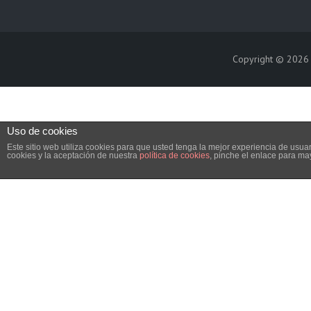
Copyright © 202
Uso de cookies
Este sitio web utiliza cookies para que usted tenga la mejor experiencia de us
cookies y la aceptación de nuestra
política de cookies
, pinche el enlace para ma