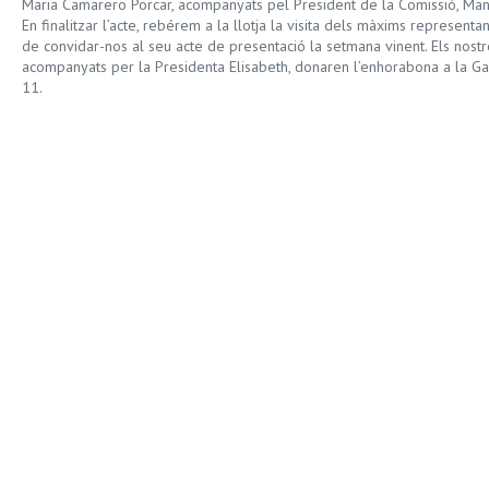
Maria Camarero Porcar, acompanyats pel President de la Comissió, Man
En finalitzar l’acte, rebérem a la llotja la visita dels màxims representan
de convidar-nos al seu acte de presentació la setmana vinent. Els nostr
acompanyats per la Presidenta Elisabeth, donaren l’enhorabona a la Gaia
11.