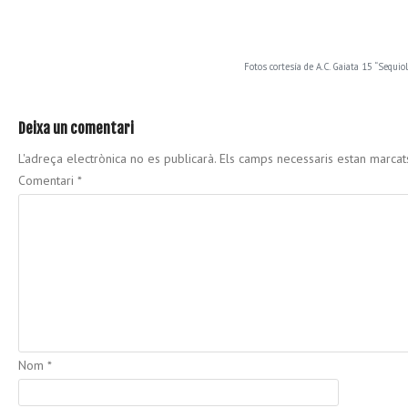
Fotos cortesía de A.C. Gaiata 15 “Sequiol
Deixa un comentari
L'adreça electrònica no es publicarà.
Els camps necessaris estan marca
Comentari
*
Nom
*