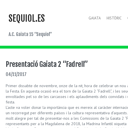
SEQUIOL.ES
GAIATA
HISTÒRIC
A.C. Gaiata 15 “Sequiol”
Presentació Gaiata 2 “Fadrell”
04/11/2017
Primer dissabte de novembre, onze de la nit, hora de celebrar un nou 
la Festa. En aquesta ocasió era el torn de la Gaiata 2 “Fadrell”, i les se
envoltades pel so de les carcasses i els aplaudiments dels convidats 
festa.
L’acte va voler donar la importància que es mereix al caràcter interna
un recorregut per diferents països i la cultura representativa d’aquests
molt alegre per tal de presentar-nos a les Comissions de la Gaiata 2 
representants per a la Magdalena de 2018, la Madrina Infantil xiqueta It