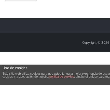
Copyright © 202
Uso de cookies
Este sitio web utiliza cookies para que usted tenga la mejor experiencia de us
cookies y la aceptación de nuestra
política de cookies
, pinche el enlace para ma