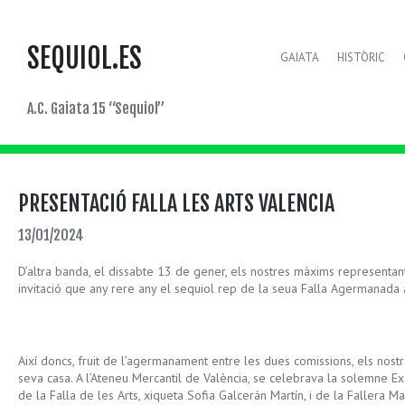
SEQUIOL.ES
GAIATA
HISTÒRIC
A.C. Gaiata 15 “Sequiol”
PRESENTACIÓ FALLA LES ARTS VALENCIA
13/01/2024
D’altra banda, el dissabte 13 de gener, els nostres màxims representants, 
invitació que any rere any el sequiol rep de la seua Falla Agermanada a 
Així doncs, fruit de l’agermanament entre les dues comissions, els nost
seva casa. A l’Ateneu Mercantil de València, se celebrava la solemne Ex
de la Falla de les Arts, xiqueta Sofia Galcerán Martín, i de la Fallera M