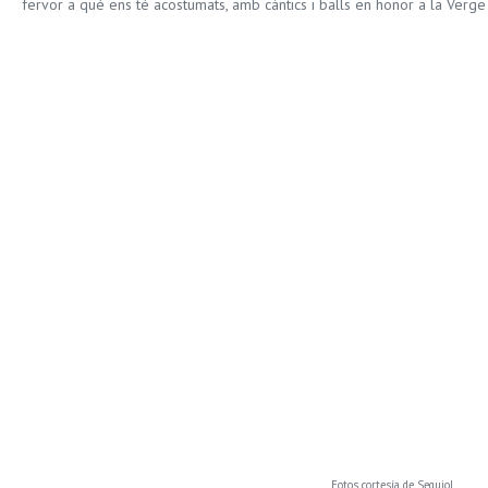
fervor a què ens té acostumats, amb càntics i balls en honor a la Verge 
Fotos cortesía de Sequiol