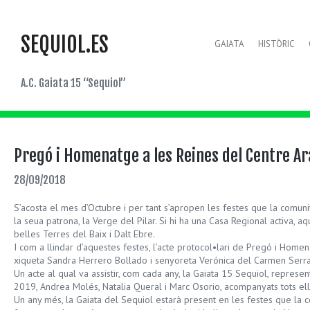
SEQUIOL.ES
GAIATA
HISTÒRIC
A.C. Gaiata 15 “Sequiol”
Pregó i Homenatge a les Reines del Centre A
28/09/2018
S’acosta el mes d’Octubre i per tant s’apropen les festes que la comuni
la seua patrona, la Verge del Pilar. Si hi ha una Casa Regional activa, a
belles Terres del Baix i Dalt Ebre.
I com a llindar d’aquestes festes, l’acte protocol•lari de Pregó i Home
xiqueta Sandra Herrero Bollado i senyoreta Verónica del Carmen Serran
Un acte al qual va assistir, com cada any, la Gaiata 15 Sequiol, repres
2019, Andrea Molés, Natalia Queral i Marc Osorio, acompanyats tots ell
Un any més, la Gaiata del Sequiol estarà present en les festes que la 