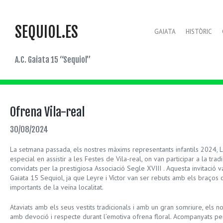
SEQUIOL.ES
GAIATA
HISTÒRIC
A.C. Gaiata 15 “Sequiol”
Ofrena Vila-real
30/08/2024
La setmana passada, els nostres màxims representants infantils 2024, Le
especial en assistir a les Festes de Vila-real, on van participar a la tra
convidats per la prestigiosa Associació Segle XVIII . Aquesta invitació 
Gaiata 15 Sequiol, ja que Leyre i Víctor van ser rebuts amb els braços 
importants de la veïna localitat.
Ataviats amb els seus vestits tradicionals i amb un gran somriure, els no
amb devoció i respecte durant l’emotiva ofrena floral. Acompanyats per