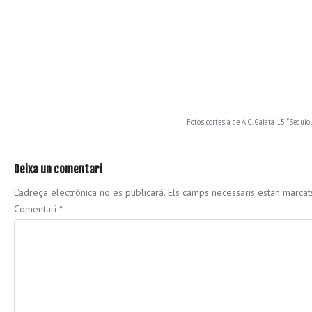
Fotos cortesía de A.C. Gaiata 15 “Sequiol
Deixa un comentari
L'adreça electrònica no es publicarà.
Els camps necessaris estan marca
Comentari
*