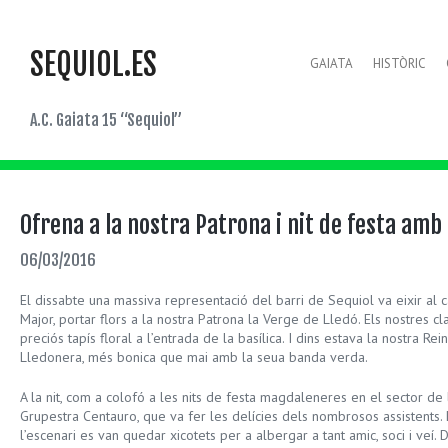
SEQUIOL.ES
GAIATA
HISTÒRIC
A.C. Gaiata 15 “Sequiol”
Ofrena a la nostra Patrona i nit de festa amb
06/03/2016
El dissabte una massiva representació del barri de Sequiol va eixir al 
Major, portar flors a la nostra Patrona la Verge de Lledó. Els nostres cl
preciós tapís floral a l’entrada de la basílica. I dins estava la nostra Rein
Lledonera, més bonica que mai amb la seua banda verda.
A la nit, com a colofó a les nits de festa magdaleneres en el sector de
Grupestra Centauro, que va fer les delícies dels nombrosos assistents. 
l’escenari es van quedar xicotets per a albergar a tant amic, soci i veí.