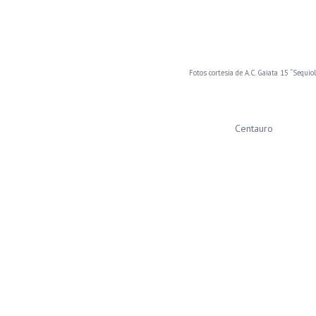
Fotos cortesía de A.C. Gaiata 15 “Sequiol
Centauro