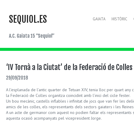
SEQUIOL.ES
GAIATA
HISTÒRIC
A.C. Gaiata 15 “Sequiol”
‘IV Tornà a la Ciutat’ de la Federació de Colles
29/09/2018
A l’esplanada de l’antic quarter de Tetuan XIV, tenia lloc per quart any c
la Federació de Colles organitza coincidint amb l’inici del cicle fester.
Un bou mecànic, castells inflables i infinitat de jocs que van fer les delí
amics de les colles, els representants dels sectors gaiaters i les Reine
A un acte de germanor com aquest no podien faltar els representants se
aquesta ocasió acompanyats pel vicepresident Jorge.