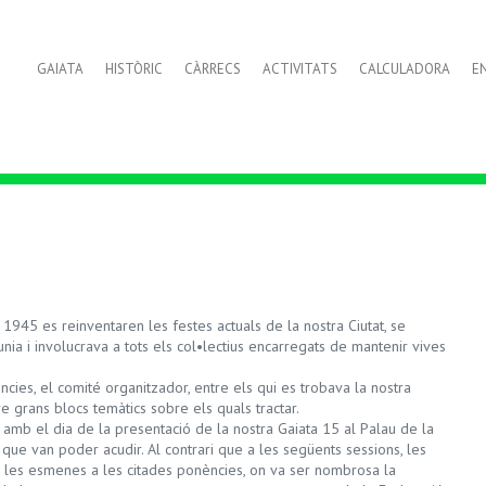
GAIATA
HISTÒRIC
CÀRRECS
ACTIVITATS
CALCULADORA
E
 1945 es reinventaren les festes actuals de la nostra Ciutat, se
a i involucrava a tots els col•lectius encarregats de mantenir vives
cies, el comité organitzador, entre els qui es trobava la nostra
re grans blocs temàtics sobre els quals tractar.
a amb el dia de la presentació de la nostra Gaiata 15 al Palau de la
 que van poder acudir. Al contrari que a les següents sessions, les
 les esmenes a les citades ponències, on va ser nombrosa la