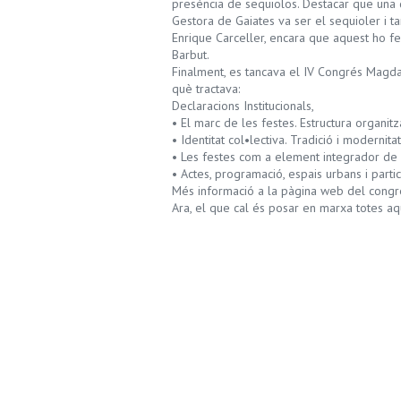
presència de sequiolos. Destacar que una
Gestora de Gaiates va ser el sequioler i t
Enrique Carceller, encara que aquest ho fei
Barbut.
Finalment, es tancava el IV Congrés Magda
què tractava:
Declaracions Institucionals,
• El marc de les festes. Estructura organitz
• Identitat col•lectiva. Tradició i modernita
• Les festes com a element integrador de la
• Actes, programació, espais urbans i partic
Més informació a la pàgina web del congr
Ara, el que cal és posar en marxa totes aq