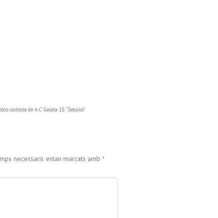
otos cortesía de A.C. Gaiata 15 “Sequiol”
amps necessaris estan marcats amb
*