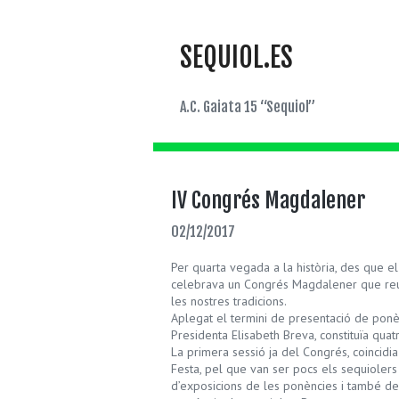
SEQUIOL.ES
A.C. Gaiata 15 “Sequiol”
IV Congrés Magdalener
02/12/2017
Per quarta vegada a la història, des que el
celebrava un Congrés Magdalener que reuni
les nostres tradicions.
Aplegat el termini de presentació de ponèn
Presidenta Elisabeth Breva, constituïa quat
La primera sessió ja del Congrés, coincidi
Festa, pel que van ser pocs els sequiolers
d’exposicions de les ponències i també de