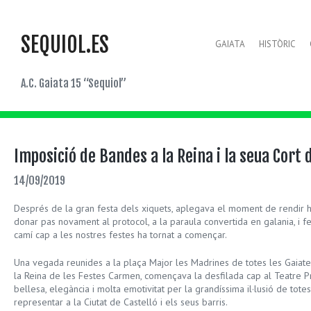
SEQUIOL.ES
GAIATA
HISTÒRIC
A.C. Gaiata 15 “Sequiol”
Imposició de Bandes a la Reina i la seua Cort
14/09/2019
Després de la gran festa dels xiquets, aplegava el moment de rendir 
donar pas novament al protocol, a la paraula convertida en galania, i f
camí cap a les nostres festes ha tornat a començar.
Una vegada reunides a la plaça Major les Madrines de totes les Gaiate
la Reina de les Festes Carmen, començava la desfilada cap al Teatre P
bellesa, elegància i molta emotivitat per la grandíssima il·lusió de tote
representar a la Ciutat de Castelló i els seus barris.