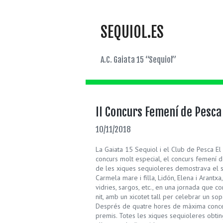
SEQUIOL.ES
A.C. Gaiata 15 “Sequiol”
II Concurs Femení de Pesca
10/11/2018
La Gaiata 15 Sequiol i el Club de Pesca El 
concurs molt especial, el concurs femení d
de les xiques sequioleres demostrava el se
Carmela mare i filla, Lidón, Elena i Arant
vidries, sargos, etc., en una jornada que 
nit, amb un xicotet tall per celebrar un sopa
Després de quatre hores de màxima concent
premis. Totes les xiques sequioleres obtin