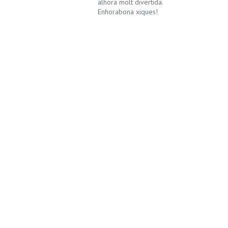
alhora molt divertida.
Enhorabona xiques!