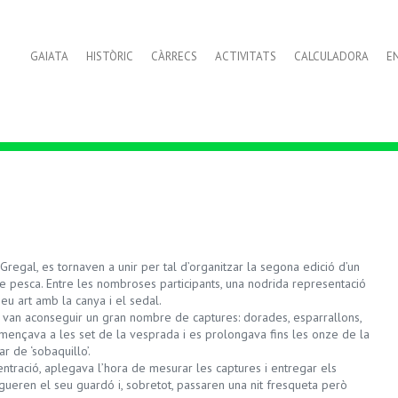
GAIATA
HISTÒRIC
CÀRRECS
ACTIVITATS
CALCULADORA
E
Gregal, es tornaven a unir per tal d’organitzar la segona edició d’un
e pesca. Entre les nombroses participants, una nodrida representació
u art amb la canya i el sedal.
xa, van aconseguir un gran nombre de captures: dorades, esparrallons,
començava a les set de la vesprada i es prolongava fins les onze de la
r de ‘sobaquillo’.
ració, aplegava l’hora de mesurar les captures i entregar els
gueren el seu guardó i, sobretot, passaren una nit fresqueta però