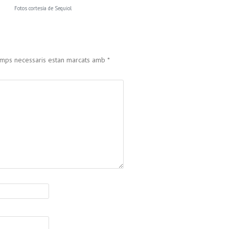
Fotos cortesía de Sequiol
amps necessaris estan marcats amb
*