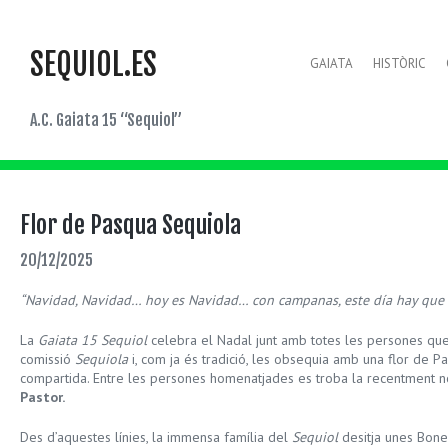
SEQUIOL.ES
GAIATA
HISTÒRIC
A.C. Gaiata 15 “Sequiol”
Flor de Pasqua Sequiola
20/12/2025
“Navidad, Navidad… hoy es Navidad… con campanas, este día hay que 
La
Gaiata 15 Sequiol
celebra el Nadal junt amb totes les persones que
comissió
Sequiola
i, com ja és tradició, les obsequia amb una flor de Pasq
compartida. Entre les persones homenatjades es troba la recentment
Pastor.
Des d’aquestes línies, la immensa família del
Sequiol
desitja unes Bones