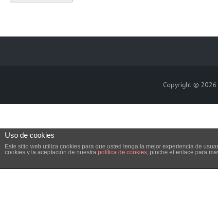
Copyright © 202
Uso de cookies
Este sitio web utiliza cookies para que usted tenga la mejor experiencia de us
cookies y la aceptación de nuestra
política de cookies
, pinche el enlace para ma