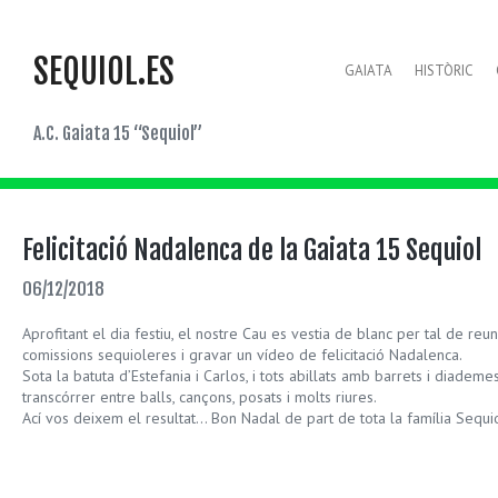
SEQUIOL.ES
GAIATA
HISTÒRIC
A.C. Gaiata 15 “Sequiol”
Felicitació Nadalenca de la Gaiata 15 Sequiol
06/12/2018
Aprofitant el dia festiu, el nostre Cau es vestia de blanc per tal de re
comissions sequioleres i gravar un vídeo de felicitació Nadalenca.
Sota la batuta d’Estefania i Carlos, i tots abillats amb barrets i diadem
transcórrer entre balls, cançons, posats i molts riures.
Ací vos deixem el resultat… Bon Nadal de part de tota la família Sequi