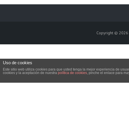
Copyright © 202
Uso de cookies
Este sitio web utiliza cookies para que usted tenga la mejor experiencia de us
cookies y la aceptación de nuestra
política de cookies
, pinche el enlace para ma