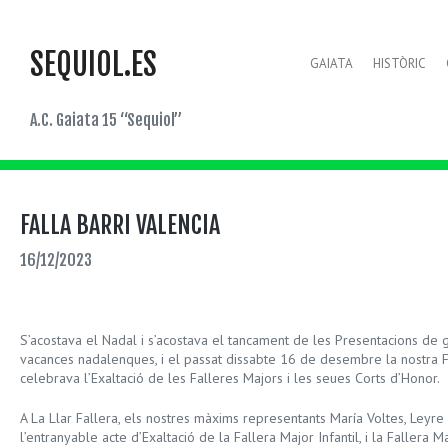
SEQUIOL.ES
GAIATA
HISTÒRIC
A.C. Gaiata 15 “Sequiol”
FALLA BARRI VALENCIA
16/12/2023
S’acostava el Nadal ​​i s’acostava el tancament de les Presentacions de g
vacances nadalenques, i el passat dissabte 16 de desembre la nostra Fa
celebrava l’Exaltació de les Falleres Majors i les seues Corts d’Honor.
A La Llar Fallera, els nostres màxims representants María Voltes, Leyre S
l’entranyable acte d’Exaltació de la Fallera Major Infantil, i la Fallera M