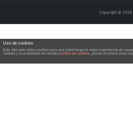
Copyright © 202
Uso de cookies
Este sitio web utiliza cookies para que usted tenga la mejor experiencia de us
cookies y la aceptación de nuestra
política de cookies
, pinche el enlace para ma