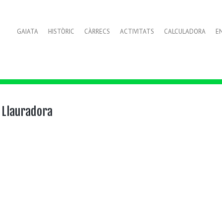
GAIATA
HISTÒRIC
CÀRRECS
ACTIVITATS
CALCULADORA
E
 Llauradora