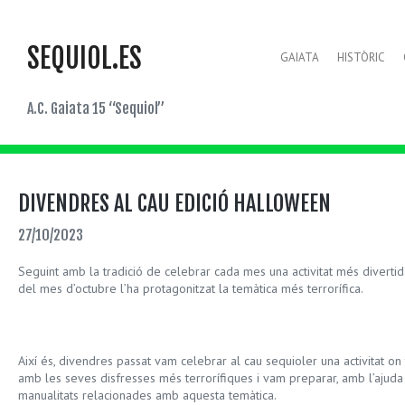
SEQUIOL.ES
GAIATA
HISTÒRIC
A.C. Gaiata 15 “Sequiol”
DIVENDRES AL CAU EDICIÓ HALLOWEEN
27/10/2023
Seguint amb la tradició de celebrar cada mes una activitat més divert
del mes d’octubre l’ha protagonitzat la temàtica més terrorífica.
Així és, divendres passat vam celebrar al cau sequioler una activitat on
amb les seves disfresses més terrorífiques i vam preparar, amb l’ajuda 
manualitats relacionades amb aquesta temàtica.