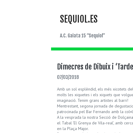
SEQUIOL.ES
A.C. Gaiata 15 “Sequiol”
Dimecres de Dibuix i ‘Tarde
07/03/2018
Amb un sol esplèndid, els més xicotets del 
molts les xiquetes i els xiquets que volgu
imaginació. Tenim grans artistes al barri!
Mentrestant, segona jornada de degustacions
patrocinada pel Bar Fernando amb la col•la
A la vesprada la nostra Secció de Dolçaina
el Tabal ‘El Grenya de Vila-real’, amb cerca
en la Plaça Major.