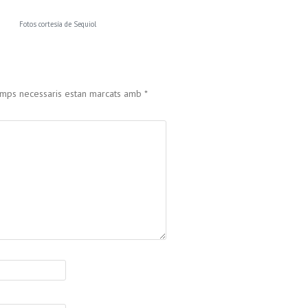
Fotos cortesía de Sequiol
amps necessaris estan marcats amb
*