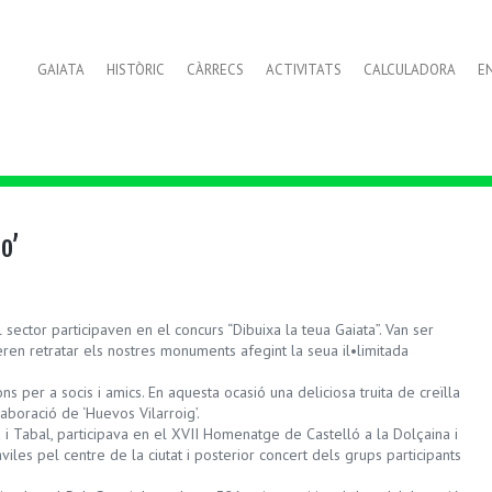
GAIATA
HISTÒRIC
CÀRRECS
ACTIVITATS
CALCULADORA
E
o’
sector participaven en el concurs “Dibuixa la teua Gaiata”. Van ser
eren retratar els nostres monuments afegint la seua il•limitada
 per a socis i amics. En aquesta ocasió una deliciosa truita de creïlla
boració de ‘Huevos Vilarroig’.
 i Tabal, participava en el XVII Homenatge de Castelló a la Dolçaina i
viles pel centre de la ciutat i posterior concert dels grups participants