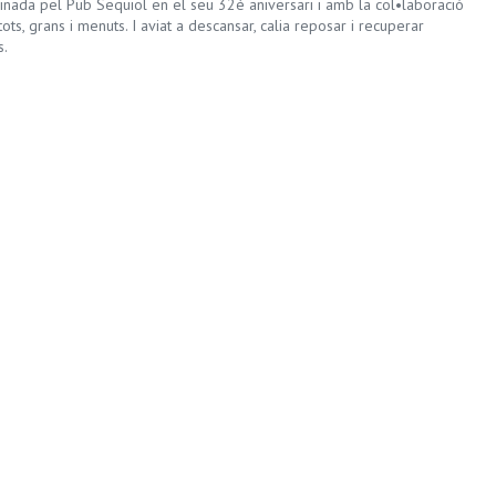
ocinada pel Pub Sequiol en el seu 32è aniversari i amb la col•laboració
tots, grans i menuts. I aviat a descansar, calia reposar i recuperar
s.