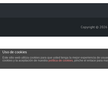
Copyright © 202
Uso de cookies
Este sitio web utiliza cookies para que usted tenga la mejor experiencia de us
cookies y la aceptación de nuestra
política de cookies
, pinche el enlace para ma