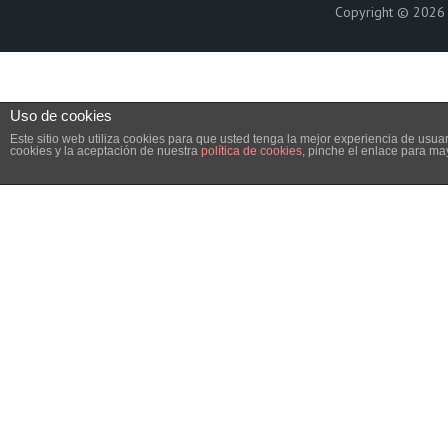
Copyright © 202
Uso de cookies
Este sitio web utiliza cookies para que usted tenga la mejor experiencia de us
cookies y la aceptación de nuestra
política de cookies
, pinche el enlace para ma