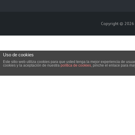
Copyright © 202
Uso de cookies
Este sitio web utiliza cookies para que usted tenga la mejor experiencia de us
cookies y la aceptación de nuestra
política de cookies
, pinche el enlace para ma