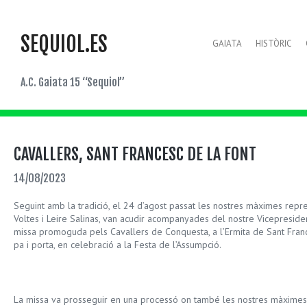
SEQUIOL.ES
GAIATA
HISTÒRIC
A.C. Gaiata 15 “Sequiol”
CAVALLERS, SANT FRANCESC DE LA FONT
14/08/2023
Seguint amb la tradició, el 24 d’agost passat les nostres màximes rep
Voltes i Leire Salinas, van acudir acompanyades del nostre Vicepresiden
missa promoguda pels Cavallers de Conquesta, a l’Ermita de Sant Franc
pa i porta, en celebració a la Festa de l’Assumpció.
La missa va prosseguir en una processó on també les nostres màximes 