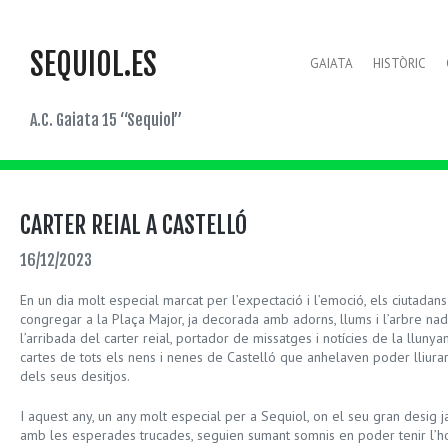
SEQUIOL.ES
GAIATA
HISTÒRIC
A.C. Gaiata 15 “Sequiol”
CARTER REIAL A CASTELLÓ
16/12/2023
En un dia molt especial marcat per l’expectació i l’emoció, els ciutadans
congregar a la Plaça Major, ja decorada amb adorns, llums i l’arbre n
l’arribada del carter reial, portador de missatges i notícies de la lluny
cartes de tots els nens i nenes de Castelló que anhelaven poder lliura
dels seus desitjos.
I aquest any, un any molt especial per a Sequiol, on el seu gran desig 
amb les esperades trucades, seguien sumant somnis en poder tenir l’h