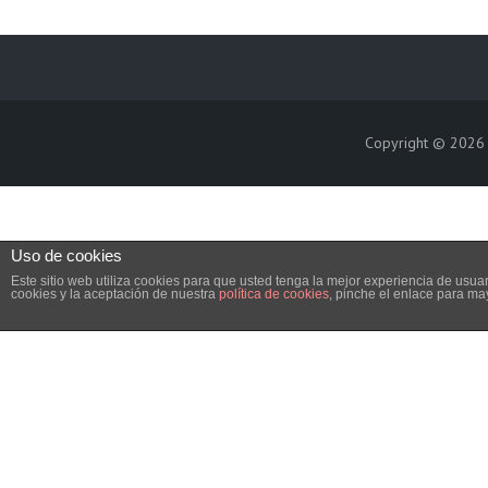
Copyright © 202
Uso de cookies
Este sitio web utiliza cookies para que usted tenga la mejor experiencia de us
cookies y la aceptación de nuestra
política de cookies
, pinche el enlace para ma