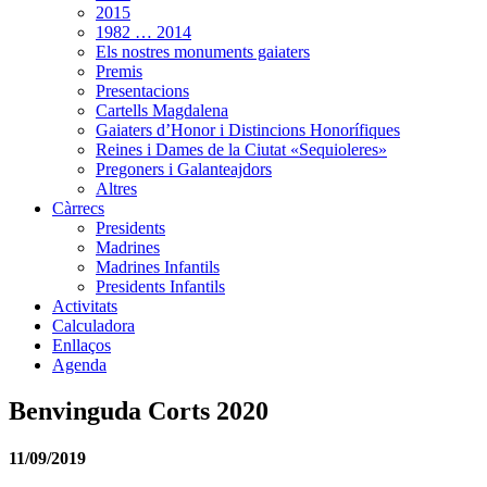
2015
1982 … 2014
Els nostres monuments gaiaters
Premis
Presentacions
Cartells Magdalena
Gaiaters d’Honor i Distincions Honorífiques
Reines i Dames de la Ciutat «Sequioleres»
Pregoners i Galanteajdors
Altres
Càrrecs
Presidents
Madrines
Madrines Infantils
Presidents Infantils
Activitats
Calculadora
Enllaços
Agenda
Benvinguda Corts 2020
11/09/2019