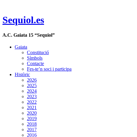
Sequiol.es
A.C. Gaiata 15 “Sequiol”
Gaiata
Constitució
Símbols
Contacte
Fes-te’n soci i participa
Històric
2026
2025
2024
2023
2022
2021
2020
2019
2018
2017
2016