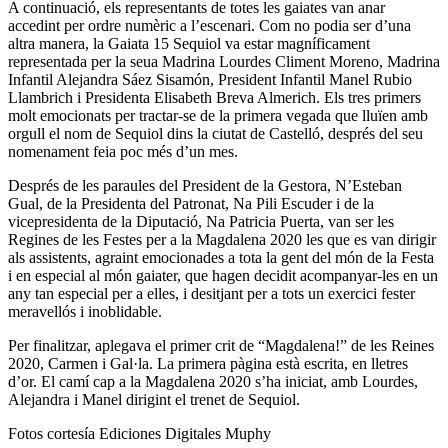
A continuació, els representants de totes les gaiates van anar
accedint per ordre numèric a l’escenari. Com no podia ser d’una
altra manera, la Gaiata 15 Sequiol va estar magníficament
representada per la seua Madrina Lourdes Climent Moreno, Madrina
Infantil Alejandra Sáez Sisamón, President Infantil Manel Rubio
Llambrich i Presidenta Elisabeth Breva Almerich. Els tres primers
molt emocionats per tractar-se de la primera vegada que lluïen amb
orgull el nom de Sequiol dins la ciutat de Castelló, després del seu
nomenament feia poc més d’un mes.
Després de les paraules del President de la Gestora, N’Esteban
Gual, de la Presidenta del Patronat, Na Pili Escuder i de la
vicepresidenta de la Diputació, Na Patricia Puerta, van ser les
Regines de les Festes per a la Magdalena 2020 les que es van dirigir
als assistents, agraint emocionades a tota la gent del món de la Festa
i en especial al món gaiater, que hagen decidit acompanyar-les en un
any tan especial per a elles, i desitjant per a tots un exercici fester
meravellós i inoblidable.
Per finalitzar, aplegava el primer crit de “Magdalena!” de les Reines
2020, Carmen i Gal·la. La primera pàgina està escrita, en lletres
d’or. El camí cap a la Magdalena 2020 s’ha iniciat, amb Lourdes,
Alejandra i Manel dirigint el trenet de Sequiol.
Fotos cortesía Ediciones Digitales Muphy