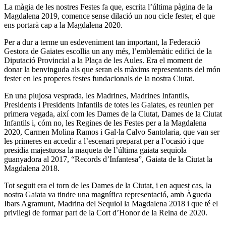
La màgia de les nostres Festes fa que, escrita l’última pàgina de la
Magdalena 2019, comence sense dilació un nou cicle fester, el que
ens portarà cap a la Magdalena 2020.
Per a dur a terme un esdeveniment tan important, la Federació
Gestora de Gaiates escollia un any més, l’emblemàtic edifici de la
Diputació Provincial a la Plaça de les Aules. Era el moment de
donar la benvinguda als que seran els màxims representants del món
fester en les properes festes fundacionals de la nostra Ciutat.
En una plujosa vesprada, les Madrines, Madrines Infantils,
Presidents i Presidents Infantils de totes les Gaiates, es reunien per
primera vegada, així com les Dames de la Ciutat, Dames de la Ciutat
Infantils i, cóm no, les Regines de les Festes per a la Magdalena
2020, Carmen Molina Ramos i Gal·la Calvo Santolaria, que van ser
les primeres en accedir a l’escenari preparat per a l’ocasió i que
presidia majestuosa la maqueta de l’última gaiata sequiola
guanyadora al 2017, “Records d’Infantesa”, Gaiata de la Ciutat la
Magdalena 2018.
Tot seguit era el torn de les Dames de la Ciutat, i en aquest cas, la
nostra Gaiata va tindre una magnífica representació, amb Àgueda
Ibars Agramunt, Madrina del Sequiol la Magdalena 2018 i que té el
privilegi de formar part de la Cort d’Honor de la Reina de 2020.