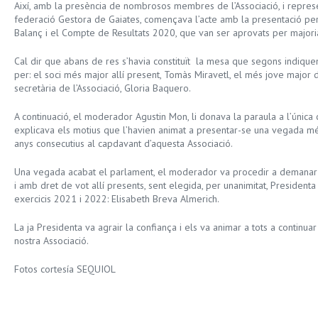
Així, amb la presència de nombrosos membres de l’Associació, i represe
federació Gestora de Gaiates, començava l’acte amb la presentació per
Balanç i el Compte de Resultats 2020, que van ser aprovats per majori
Cal dir que abans de res s’havia constituït la mesa que segons indiquen
per: el soci més major allí present, Tomàs Miravetl, el més jove major 
secretària de l’Associació, Gloria Baquero.
A continuació, el moderador Agustin Mon, li donava la paraula a l’única 
explicava els motius que l’havien animat a presentar-se una vegada més,
anys consecutius al capdavant d’aquesta Associació.
Una vegada acabat el parlament, el moderador va procedir a demanar la
i amb dret de vot allí presents, sent elegida, per unanimitat, Presidenta 
exercicis 2021 i 2022: Elisabeth Breva Almerich.
La ja Presidenta va agrair la confiança i els va animar a tots a continuar
nostra Associació.
Fotos cortesía SEQUIOL