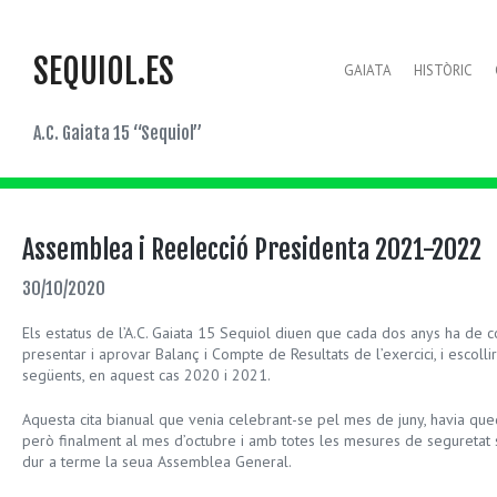
SEQUIOL.ES
GAIATA
HISTÒRIC
A.C. Gaiata 15 “Sequiol”
Assemblea i Reelecció Presidenta 2021-2022
30/10/2020
Els estatus de l’A.C. Gaiata 15 Sequiol diuen que cada dos anys ha de
presentar i aprovar Balanç i Compte de Resultats de l’exercici, i escolli
següents, en aquest cas 2020 i 2021.
Aquesta cita bianual que venia celebrant-se pel mes de juny, havia qu
però finalment al mes d’octubre i amb totes les mesures de seguretat s
dur a terme la seua Assemblea General.