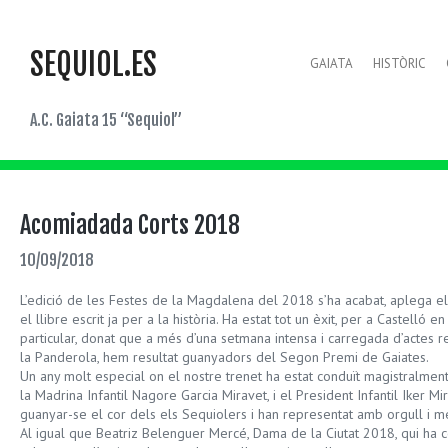
SEQUIOL.ES
GAIATA
HISTÒRIC
A.C. Gaiata 15 “Sequiol”
Acomiadada Corts 2018
10/09/2018
L’edició de les Festes de la Magdalena del 2018 s’ha acabat, aplega el 
el llibre escrit ja per a la història. Ha estat tot un èxit, per a Castelló 
particular, donat que a més d’una setmana intensa i carregada d’actes 
la Panderola, hem resultat guanyadors del Segon Premi de Gaiates.
Un any molt especial on el nostre trenet ha estat conduït magistralme
la Madrina Infantil Nagore Garcia Miravet, i el President Infantil Iker M
guanyar-se el cor dels els Sequiolers i han representat amb orgull i mes
Al igual que Beatriz Belenguer Mercé, Dama de la Ciutat 2018, qui ha c