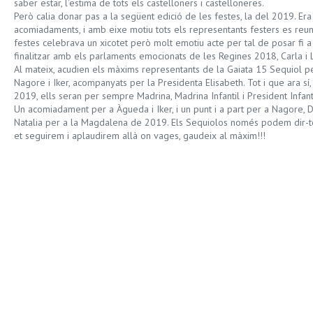
saber estar, l’estima de tots els castelloners i castelloneres.
Però calia donar pas a la següent edició de les festes, la del 2019. Er
acomiadaments, i amb eixe motiu tots els representants festers es reuni
festes celebrava un xicotet però molt emotiu acte per tal de posar fi
finalitzar amb els parlaments emocionats de les Regines 2018, Carla i L
Al mateix, acudien els màxims representants de la Gaiata 15 Sequiol 
Nagore i Iker, acompanyats per la Presidenta Elisabeth. Tot i que ara 
2019, ells seran per sempre Madrina, Madrina Infantil i President Infant
Un acomiadament per a Àgueda i Iker, i un punt i a part per a Nagore, Da
Natalia per a la Magdalena de 2019. Els Sequiolos només podem dir-t
et seguirem i aplaudirem allà on vages, gaudeix al màxim!!!