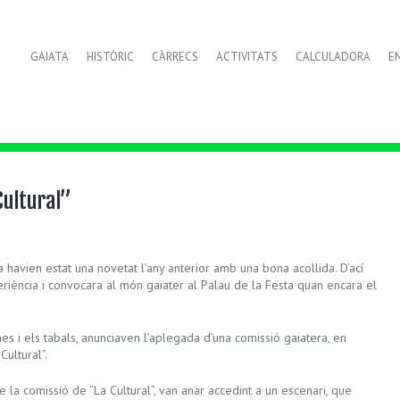
GAIATA
HISTÒRIC
CÀRRECS
ACTIVITATS
CALCULADORA
E
Cultural”
 havien estat una novetat l’any anterior amb una bona acollida. D’ací
eriència i convocara al món gaiater al Palau de la Festa quan encara el
es i els tabals, anunciaven l’aplegada d’una comissió gaiatera, en
Cultural”.
 la comissió de “La Cultural”, van anar accedint a un escenari, que