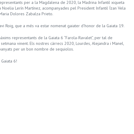
presentants per a la Magdalena de 2020, la Madrina Infantil xiqueta
a Noelia Lerín Martínez, acompanyades pel President Infantil Ízan Vela
 Maria Dolores Zabalza Prieto.
avi Roig, que a més va estar nomenat gaiater d’honor de la Gaiata 19.
 màxims representants de la Gaiata 6 “Farola-Ravalet”, per tal de
 setmana vinent. Els nostres càrrecs 2020, Lourdes, Alejandra i Manel,
mpanyats per un bon nombre de sequiolos.
 Gaiata 6!