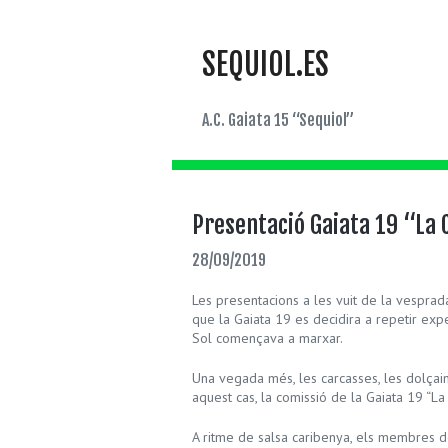
SEQUIOL.ES
A.C. Gaiata 15 “Sequiol”
Presentació Gaiata 19 “La 
28/09/2019
Les presentacions a les vuit de la vesprada
que la Gaiata 19 es decidira a repetir exp
Sol començava a marxar.
Una vegada més, les carcasses, les dolçain
aquest cas, la comissió de la Gaiata 19 “La 
A ritme de salsa caribenya, els membres de