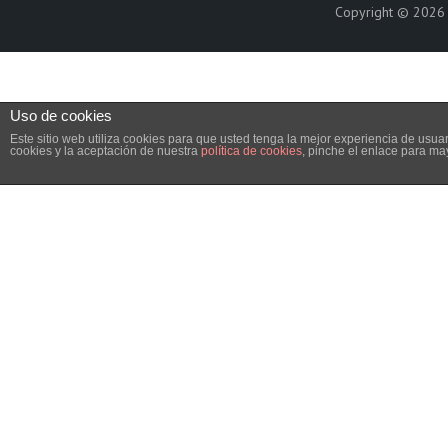
Copyright © 202
Uso de cookies
Este sitio web utiliza cookies para que usted tenga la mejor experiencia de us
cookies y la aceptación de nuestra
política de cookies
, pinche el enlace para ma