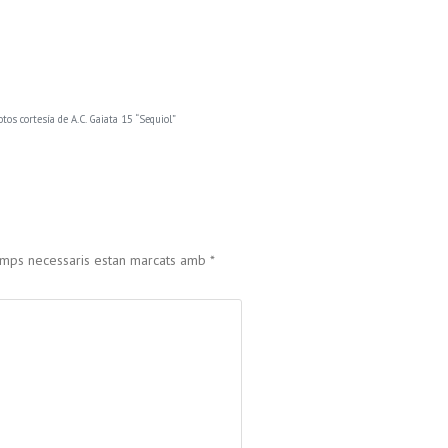
otos cortesía de A.C. Gaiata 15 “Sequiol”
amps necessaris estan marcats amb
*