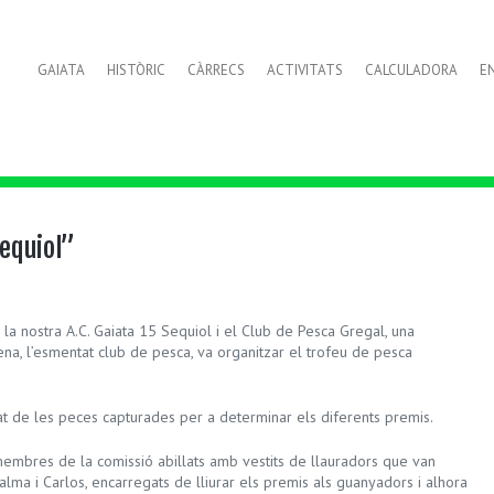
GAIATA
HISTÒRIC
CÀRRECS
ACTIVITATS
CALCULADORA
E
equiol”
 la nostra A.C. Gaiata 15 Sequiol i el Club de Pesca Gregal, una
a, l’esmentat club de pesca, va organitzar el trofeu de pesca
esat de les peces capturades per a determinar els diferents premis.
bres de la comissió abillats amb vestits de llauradors que van
lma i Carlos, encarregats de lliurar els premis als guanyadors i alhora