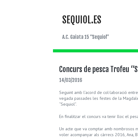
SEQUIOL.ES
A.C. Gaiata 15 “Sequiol”
Concurs de pesca Trofeu “S
14/03/2016
Seguint amb l’acord de col·laboració entre
vegada passades les festes de la Magdalen
“Sequiol”.
En finalitzar el concurs va tenir lloc el p
Un acte que va comptar amb nombrosos mem
voler acompanyar als càrrecs 2016, Ana, Ba