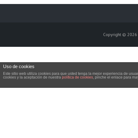
Copyright © 202
Uso de cookies
Este sitio web utiliza cookies para que usted tenga la mejor experiencia de us
cookies y la aceptación de nuestra
política de cookies
, pinche el enlace para ma