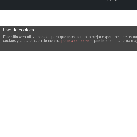
Uso de cookies
Este sitio web utiliza cookies para que usted tenga la mejor experiencia de us
cookies y la aceptación de nuestra
política de cookies
, pinche el enlace para ma