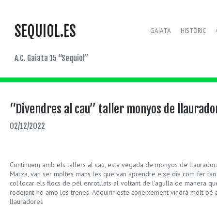
SEQUIOL.ES
GAIATA
HISTÒRIC
A.C. Gaiata 15 “Sequiol”
“Divendres al cau” taller monyos de llaurado
02/12/2022
Continuem amb els tallers al cau, esta vegada de monyos de llaurador
Marza, van ser moltes mans les que van aprendre eixe dia com fer tan b
col·locar els flocs de pèl enrotllats al voltant de l’agulla de manera 
rodejant-ho amb les trenes. Adquirir este coneixement vindrà molt bé a
llauradores