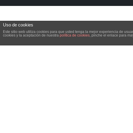
Uso de cookies
Este sitio web utiliza cookies para que usted tenga la mejor experiencia de us
cookies y la aceptación de nuestra
política de cookies
, pinche el enlace para ma